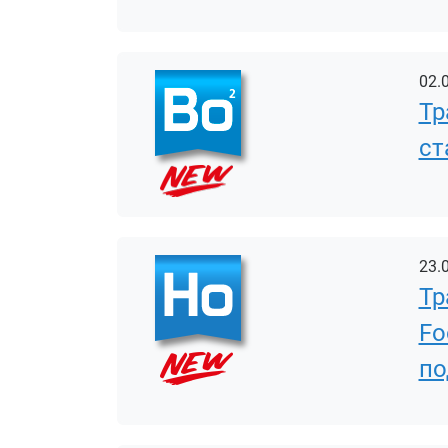
02.
Тр
ст
23.
Тр
Fo
по