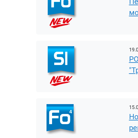
Пе
мо
19.
PO
"Т
15.
Но
ре