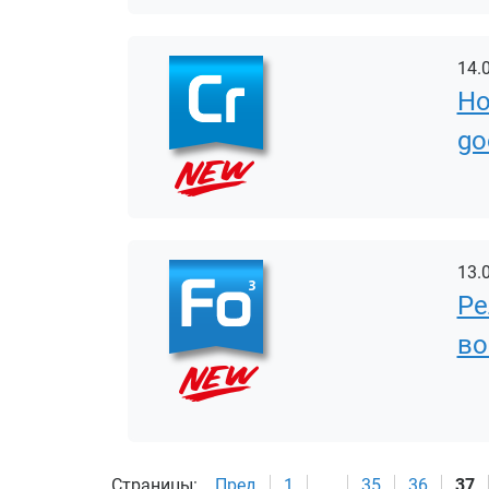
14.
Но
go
13.
Ре
во
Страницы:
Пред.
1
...
35
36
37