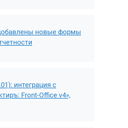
8): добавлены новые формы
тчетности
.01): интеграция с
иръ: Front-Office v4»,