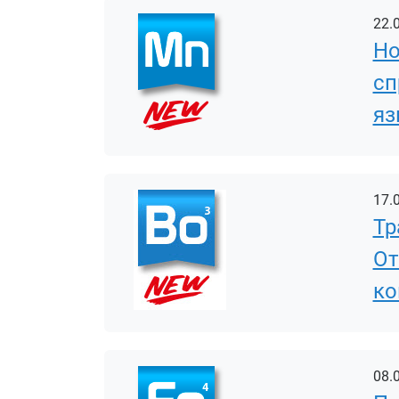
22.
Но
сп
яз
17.
Тр
От
ко
08.