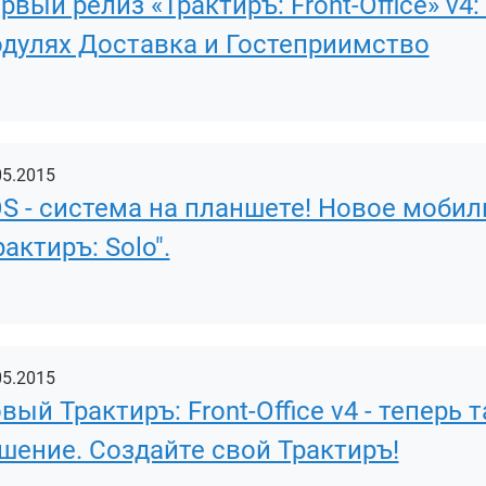
рвый релиз «Трактиръ: Front-Office» v
дулях Доставка и Гостеприимство
05.2015
S - система на планшете! Новое моби
рактиръ: Solo".
05.2015
вый Трактиръ: Front-Office v4 - теперь
шение. Создайте свой Трактиръ!