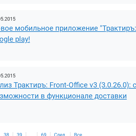
05.2015
вое мобильное приложение "Трактиръ: 
ogle play!
05.2015
лиз Трактиръ: Front-Office v3 (3.0.26.0
зможности в функционале доставки
38
39
...
69
След.
Все