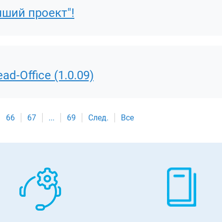
чший проект"!
d-Office (1.0.09)
66
67
...
69
След.
Все