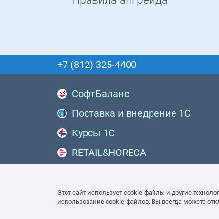
Правила апгрейда
+7 (812) 325-4400
СофтБаланс
Поставка и внедрение 1С
Курсы 1С
RETAIL&HORECA
Внедрение CRM
Этот сайт использует cookie-файлы и другие техноло
использование cookie-файлов. Вы всегда можете отк
© ГК «СофтБаланс» 2008–2026 г. Все прав