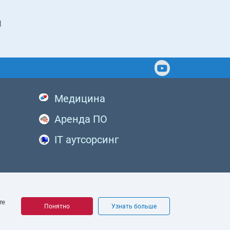
ы
Медицина
Аренда ПО
IT аутсорсинг
те
Понятно
Узнать больше
аботки персональных данных
рсональных данных