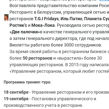
Возглавляла представительство компании Роси
Ресторантс в Белоруссии, управляющей сетью 
ресторанов
T.G.I Fridays
,
Иль Патио
,
Планета Су
Ростик’с
и
Мока-Лока
. Руководила сетью ресто
«Две палочки»
в качестве генерального управл
а затем генерального директора, где под начал
Виолетты работало более 3000 сотрудников.
За время своей работы в ресторанном бизнесе
более
50 ресторанов
и «вырастила» более 30
управляющих ресторанов. В 2015 году написала
«Управление рестораном, который любит госте
Программа тренинг-тура:
18 сентября
- Управление рестораном и его произв
19 сентября
- Постановка управленческого и
производственного учета в ресторане.