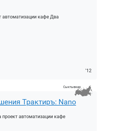
кт автоматизации кафе Два
'12
Сыктывкар
шения Трактиръ: Nano
а проект автоматизации кафе