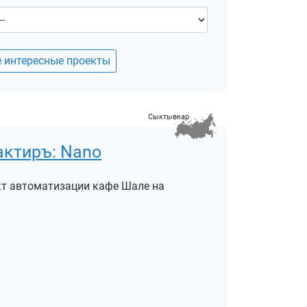
е интересные проекты
Сыктывкар
актиръ: Nano
кт автоматизации кафе Шале на