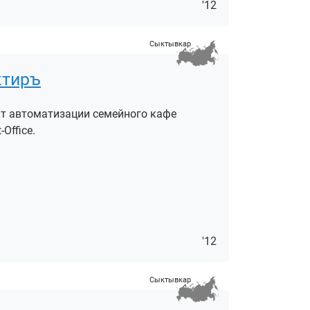
'12
Сыктывкар
ктиръ
кт автоматизации семейного кафе
Office.
'12
Сыктывкар