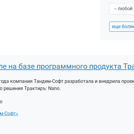
еще боле
е на базе программного продукта Тр
 года компания Тандем-Софт разработала и внедрила прое
о решения Трактиръ: Nano.
o
м-Софт»